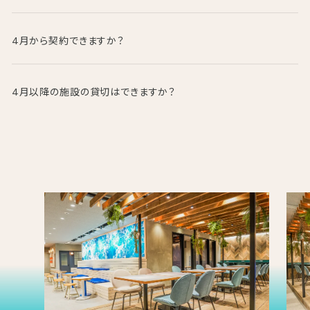
4月以降は法人利用をご契約の方のみご利用可能です。個人利用
は3月末で終了となります。,
詳細はNEWS
をご確認ください
4月から契約できますか？
お問い合わせフォームにてお問い合わせください。担当より順に回
答致します
4月以降の施設の貸切はできますか？
4月以降のスペース貸しはできかねます。なお、3月の貸し切り利
用の受付は終了致しました。