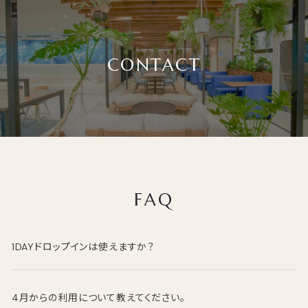
CONTACT
F
A
Q
1DAYドロップインは使えますか？
3月末までは、3300円（税込）で利用可能です。会員登録後、マイ
ページよりチケットをご購入下さい。
4月からの利用について教えてください。