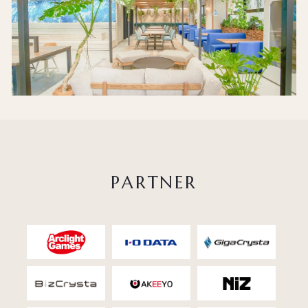
P
A
R
T
N
E
R