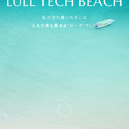
L
U
L
L
T
E
C
H
B
E
A
C
H
私が流れ着いたそこは
人も仕事も集まる
"ビーチ"でした