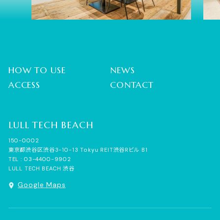
HOW TO USE
NEWS
ACCESS
CONTACT
LULL
TECH
BEACH
150-0002
東京都渋谷区渋谷3-10-13 Tokyu REIT渋谷Rビル B1
TEL :
03-4400-9902
LULL TECH BEACH 渋谷
Google Maps