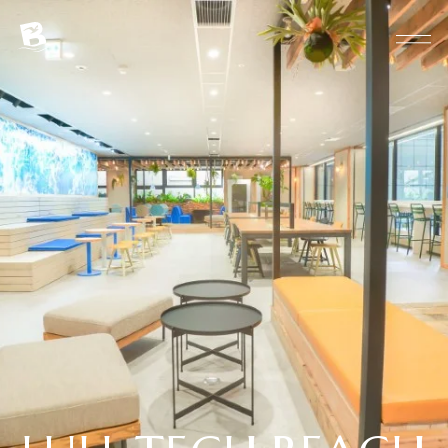
HOW TO USE
NEWS
ACCESS
CONTACT
SPECIAL THANKS
プライバシーポリシー
ご利用規約
特定商取引法に基づく表示
会員登録を頂く個人情報の取り扱い
運営会社
について
X
Instagram
LINE