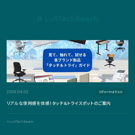
カレンダー
LTBユーザー
インタビュー
イベント情報
タイアップ
レンタル備品
LullTechBeach
利用ルール
スペース情報
スタッフブログ
スタッフ
イベント開催レポ
お礼
ご報告
お知らせ
休館情報
LullTechBeach
2026.04.02
Information
リアルな使用感を体感！タッチ＆トライスポットのご案内
LullTechBeach