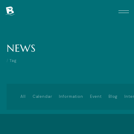
HOW TO USE
NEWS
NEWS
ACCESS
CONTACT
Tag
SPECIAL THANKS
プライバシーポリシー
ご利用規約
特定商取引法に基づく表示
会員登録を頂く個人情報の取り扱い
All
Calendar
Information
Event
Blog
Inte
運営会社
について
X
Instagram
LINE