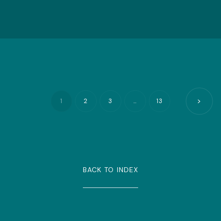
>
1
2
3
…
13
BACK TO INDEX