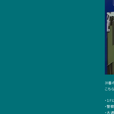
31
こち
・１F
・警
・大