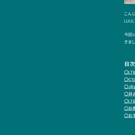
こん
LUU
今回
きま
目
〇L
〇C
〇J
〇井
〇L
〇お
〇お