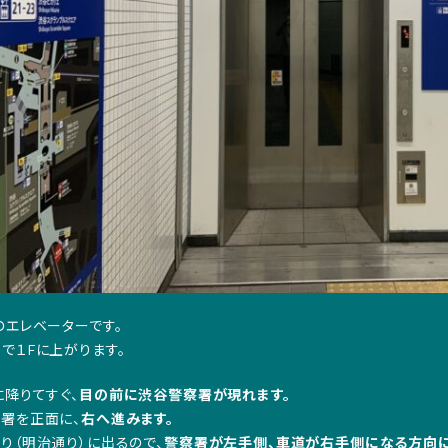
番のエレベーターです。
らで１Fに上がります。
に降りてすぐ、
目の前に渋谷警察署が現れます。
察署を正面に、
右へ進みます。
通り（明治通り）に出るので、
警察署が左手側、車道が右手側になる方向に