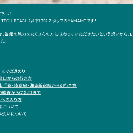
にちは！
L TECH BEACH（以下LTB）スタッフのYAMAMEです！
は、当館の魅力をたくさんの方に味わっていただきたいという想いから、L
した！
次
TBまでの道のり
1出口からの行き方
R山手線・埼京線・湘南新宿線からの行き方
の頭線からC1出口まで
TBへの入り方
席について
手洗いについて