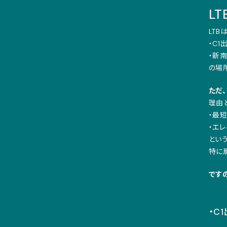
L
LTB
・C
・新
の場
ただ
理由
・最
・エ
という
特に
です
・C