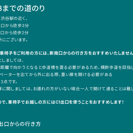
TBまでの道のり
は渋谷駅の近く、
1出口から徒歩3分
南口から徒歩2分
所にございます。
、車椅子をご利用の方には、新南口からの行き方をおすすめいたしません
としましては、
短距離で向かうとなると歩道橋を渡る必要があるため、横断歩道を目指
レベーターを出てから外に出る際、重い扉を開ける必要がある
2点です。
扉に関しましては、お連れの方がいない場合一人で開けて通ることは難し
ので、車椅子でお越しの方にはC1出口を使うことをおすすめします！
1出口からの行き方