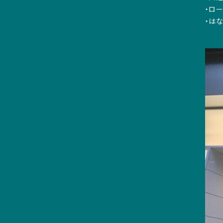
・ロ
・は